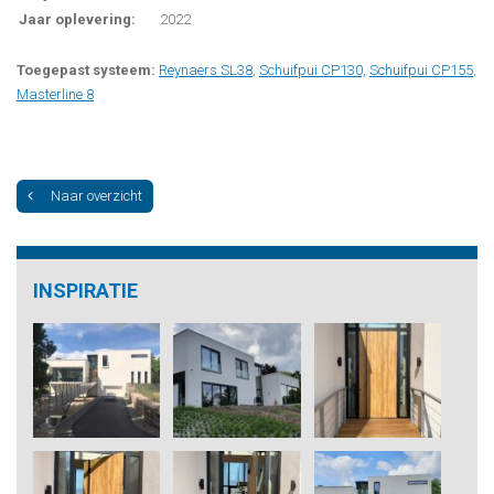
Jaar oplevering:
2022
Toegepast systeem:
Reynaers SL38
,
Schuifpui CP130,
Schuifpui CP155
,
Masterline 8
Naar overzicht
INSPIRATIE