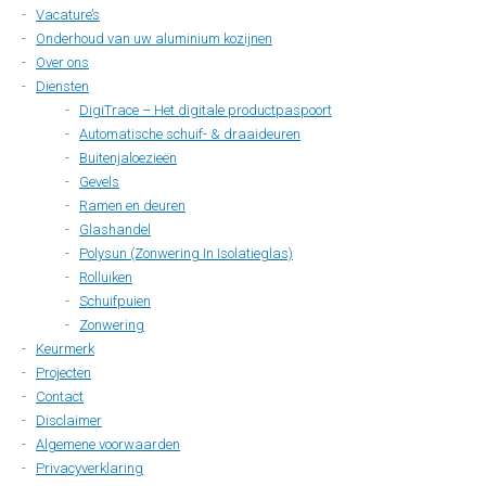
Vacature’s
Onderhoud van uw aluminium kozijnen
Over ons
Diensten
DigiTrace – Het digitale productpaspoort
Automatische schuif- & draaideuren
Buitenjaloezieën
Gevels
Ramen en deuren
Glashandel
Polysun (Zonwering In Isolatieglas)
Rolluiken
Schuifpuien
Zonwering
Keurmerk
Projecten
Contact
Disclaimer
Algemene voorwaarden
Privacyverklaring