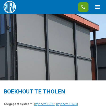
BOEKHOUT TE THOLEN
Toegepast systeem:
Reynaers CS77
,
Reynaers CW50