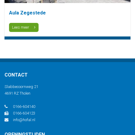
Aula Zegestede
Lees meer
CONTACT
Slabbecoornweg 21
4691 RZ Tholen
0166-604140
0166-604123
info@hofal.nl
OPENINGSTIJDEN