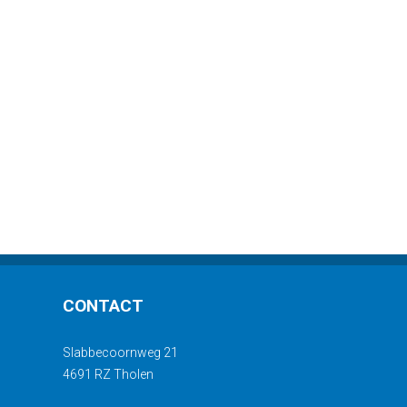
CONTACT
Slabbecoornweg 21
4691 RZ Tholen