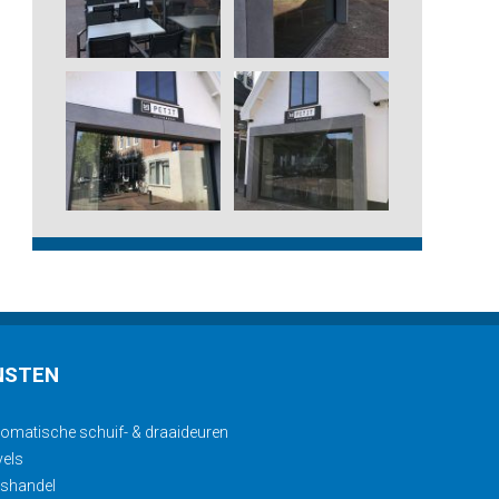
NSTEN
omatische schuif- & draaideuren
els
ashandel