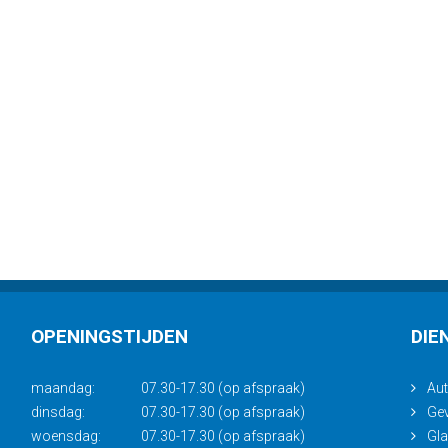
OPENINGSTIJDEN
DIE
maandag:
07.30-17.30 (op afspraak)
Aut
dinsdag:
07.30-17.30 (op afspraak)
Gev
woensdag:
07.30-17.30 (op afspraak)
Gl