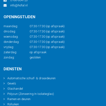
0166-604123
info@hofal.nl
OPENINGSTIJDEN
maandag:
07.30-17.30 (op afspraak)
dinsdag:
07.30-17.30 (op afspraak)
woensdag:
07.30-17.30 (op afspraak)
donderdag:
07.30-17.30 (op afspraak)
vrijdag:
07.30-17.30 (op afspraak)
zaterdag:
op afspraak
zondag:
gesloten
DIENSTEN
Automatische schuif- & draaideuren
Gevels
Glashandel
Polysun (Zonwering In Isolatieglas)
Ramen en deuren
Rolluiken