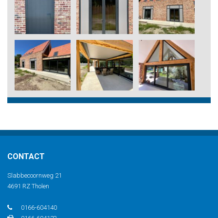
CONTACT
Slabbecoornweg 21
4691 RZ Tholen
0166-604140