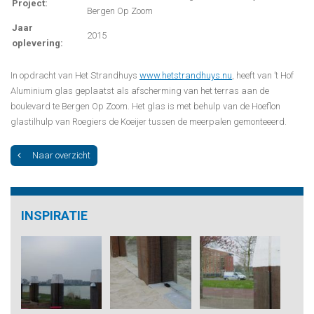
Project:
Bergen Op Zoom
Jaar
2015
oplevering:
In opdracht van Het Strandhuys
www.hetstrandhuys.nu
, heeft van ’t Hof
Aluminium glas geplaatst als afscherming van het terras aan de
boulevard te Bergen Op Zoom. Het glas is met behulp van de Hoeflon
glastilhulp van Roegiers de Koeijer tussen de meerpalen gemonteeerd.
Naar overzicht
INSPIRATIE