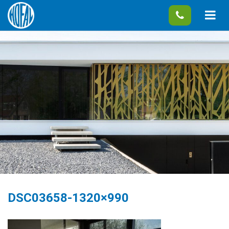
DSC03658-1320×990