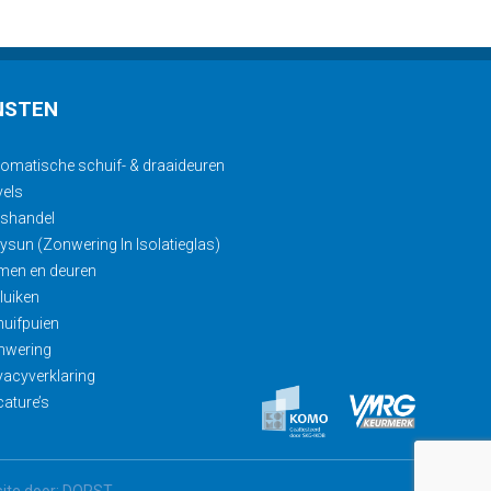
NSTEN
omatische schuif- & draaideuren
els
ashandel
ysun (Zonwering In Isolatieglas)
men en deuren
luiken
uifpuien
nwering
vacyverklaring
ature’s