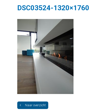
DSC03524-1320×1760
Naar overzicht