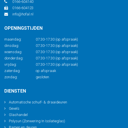
0166-604140
0166-604123
info@hofal.nl
OPENINGSTIJDEN
maandag:
07.30-17.30 (op afspraak)
dinsdag:
07.30-17.30 (op afspraak)
woensdag:
07.30-17.30 (op afspraak)
donderdag:
07.30-17.30 (op afspraak)
vrijdag:
07.30-17.30 (op afspraak)
zaterdag:
op afspraak
zondag:
gesloten
DIENSTEN
Automatische schuif- & draaideuren
Gevels
Glashandel
Polysun (Zonwering In Isolatieglas)
Ramen en deuren