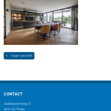
Naar overzicht
CONTACT
Slabbecoornweg 21
4691 RZ Tholen