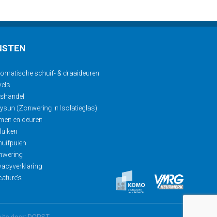
NSTEN
omatische schuif- & draaideuren
els
ashandel
ysun (Zonwering In Isolatieglas)
men en deuren
luiken
uifpuien
nwering
vacyverklaring
ature’s