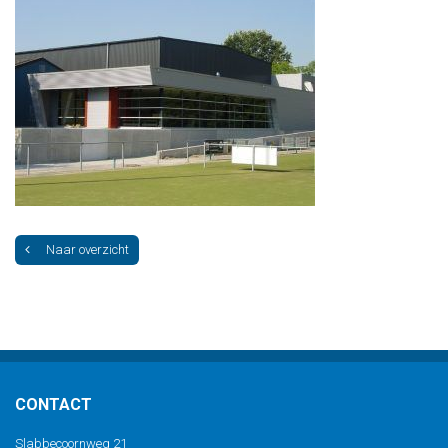
Naar overzicht
CONTACT
Slabbecoornweg 21