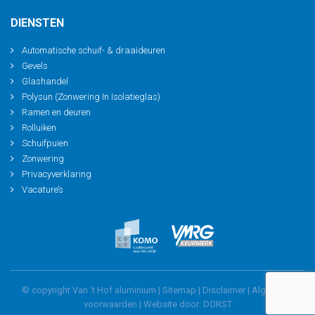
DIENSTEN
Automatische schuif- & draaideuren
Gevels
Glashandel
Polysun (Zonwering In Isolatieglas)
Ramen en deuren
Rolluiken
Schuifpuien
Zonwering
Privacyverklaring
Vacature’s
© copyright Van ‘t Hof aluminium |
Sitemap
|
Disclaimer
|
Algemene
voorwaarden
| Website door:
DORST