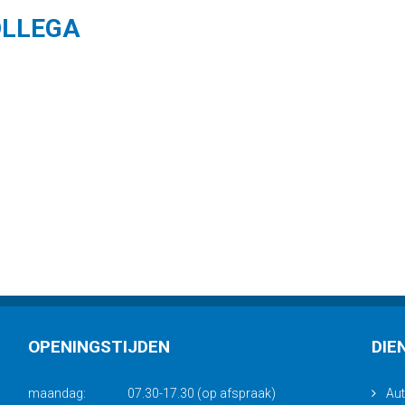
OLLEGA
OPENINGSTIJDEN
DIE
maandag:
07.30-17.30 (op afspraak)
Aut