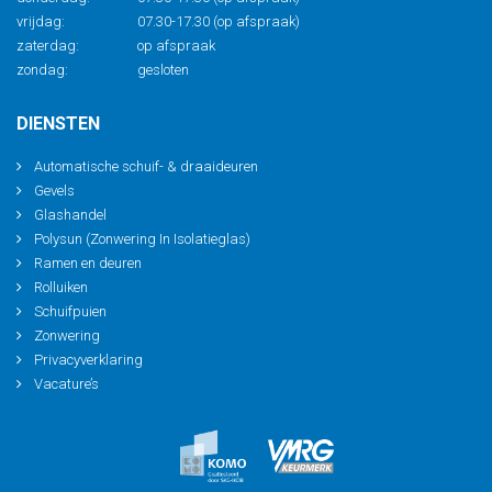
vrijdag:
07.30-17.30 (op afspraak)
zaterdag:
op afspraak
zondag:
gesloten
DIENSTEN
Automatische schuif- & draaideuren
Gevels
Glashandel
Polysun (Zonwering In Isolatieglas)
Ramen en deuren
Rolluiken
Schuifpuien
Zonwering
Privacyverklaring
Vacature’s